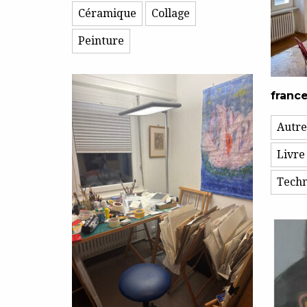
Céramique
Collage
Peinture
franc
Autre
Livre 
Techn